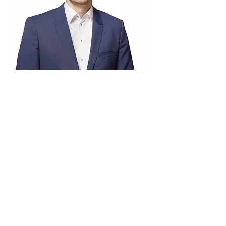
Reto Kühni
Verwaltungsratspräsident